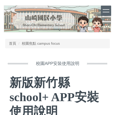
跳
到
主
要
內
容
區
首頁
校園焦點 campus focus
校園APP安裝使用說明
新版新竹縣
school+ APP安裝
使用說明